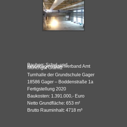
Bauherr: Schul- und
Kindertagesstättenverband Amt
Mönchgut Granitz
Turnhalle der Grundschule Gager
18586 Gager – Boddenstraße 1a
Fertigstellung 2020
Baukosten: 1.391.000,- Euro
Netto Grundfläche: 653 m²
Brutto Rauminhalt: 4718 m³